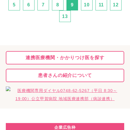
5
6
7
8
9
10
11
12
13
連携医療機関・
かかりつけ医を探す
患者さんの
紹介について
企業広告枠