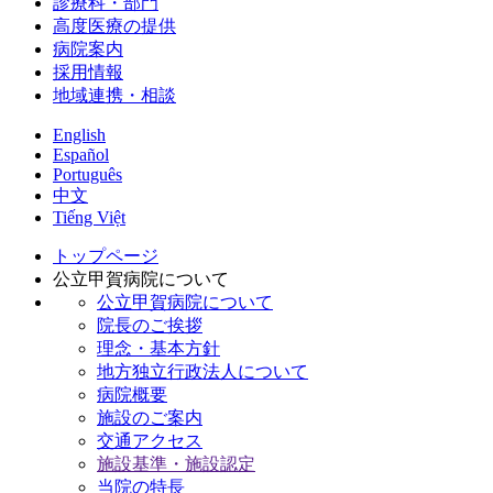
診療科・部門
高度医療の提供
病院案内
採用情報
地域連携・相談
English
Español
Português
中文
Tiếng Việt
トップページ
公立甲賀病院について
公立甲賀病院について
院長のご挨拶
理念・基本方針
地方独立行政法人について
病院概要
施設のご案内
交通アクセス
施設基準・施設認定
当院の特長