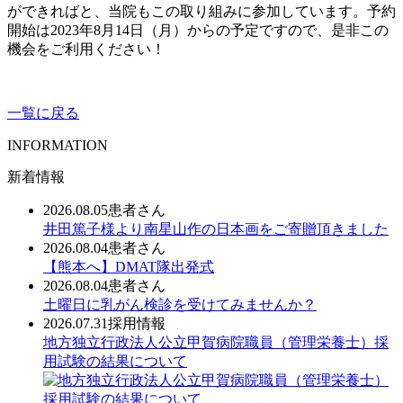
ができればと、当院もこの取り組みに参加しています。予約
開始は
2023
年
8
月
14
日（月）からの予定ですので、是非この
機会をご利用ください！
一覧に戻る
INFORMATION
新着情報
2026.08.05
患者さん
井田篤子様より南星山作の日本画をご寄贈頂きました
2026.08.04
患者さん
【熊本へ】DMAT隊出発式
2026.08.04
患者さん
土曜日に乳がん検診を受けてみませんか？
2026.07.31
採用情報
地方独立行政法人公立甲賀病院職員（管理栄養士）採
用試験の結果について