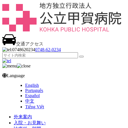
交通アクセス
0748‐62‐0234
Language
English
Português
Español
中文
Tiếng Việt
外来案内
入院・お見舞い