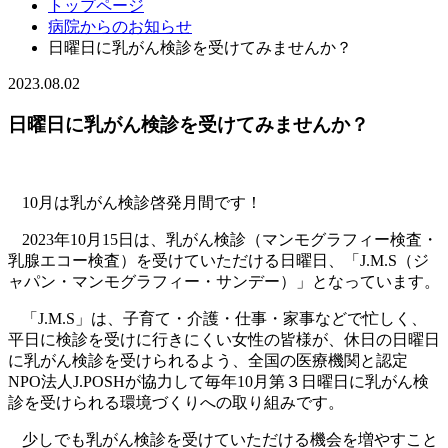
トップページ
病院からのお知らせ
日曜日に乳がん検診を受けてみませんか？
2023.08.02
日曜日に乳がん検診を受けてみませんか？
10
月は乳がん検診啓発月間です！
2023
年
10
月
15
日は、乳がん検診（マンモグラフィー検査・
乳腺エコー検査）を受けていただける日曜日、「
J.M.S
（ジ
ャパン・マンモグラフィー・サンデー）」となっています。
「
J.M.S
」は、子育て・介護・仕事・家事などで忙しく、
平日に検診を受けに行きにくい女性の皆様が、休日の日曜日
に乳がん検診を受けられるよう、全国の医療機関と認定
NPO
法人
J.POSH
が協力して毎年
10
月第３日曜日に乳がん検
診を受けられる環境づくりへの取り組みです。
少しでも乳がん検診を受けていただける機会を増やすこと