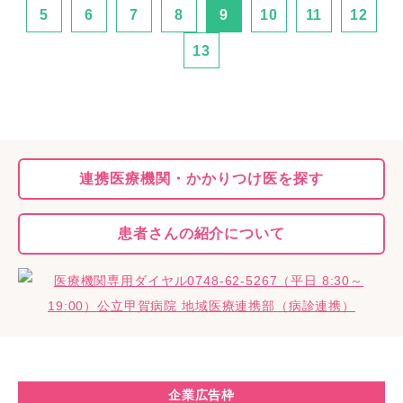
5
6
7
8
9
10
11
12
13
連携医療機関・
かかりつけ医を探す
患者さんの
紹介について
企業広告枠