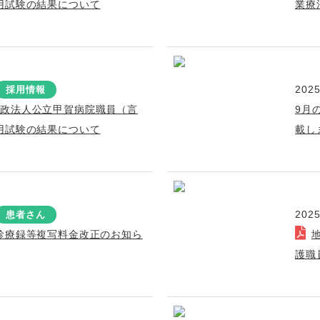
用試験の結果について
業療
2025
採用情報
行政法人公立甲賀病院職員（言
9月
用試験の結果について
載し
2025
患者さん
診療録等複写料金改正のお知ら
護職