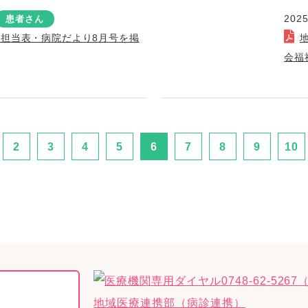
2025
患者さん
療担当表・病院だより8月号を掲
会福
2
3
4
5
6
7
8
9
10