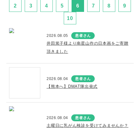
2
3
4
5
6
7
8
9
10
2026.08.05
患者さん
井田篤子様より南星山作の日本画をご寄贈
頂きました
2026.08.04
患者さん
【熊本へ】DMAT隊出発式
2026.08.04
患者さん
土曜日に乳がん検診を受けてみませんか？