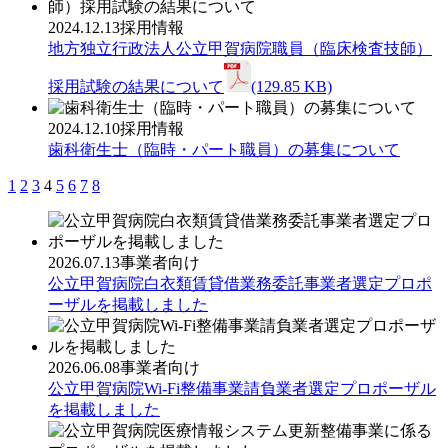
2024.12.13
採用情報
地方独立行政法人公立甲賀病院職員（臨床検査技師）
採用試験の結果について
(129.85 KB)
2024.12.10
採用情報
歯科衛生士（臨時・パート職員）の募集について
1
2
3
4
5
6
7
8
2026.07.13
事業者向け
公立甲賀病院白衣類賃貸借業務委託事業者選定プロポ
ーザルを掲載しました
2026.06.08
事業者向け
公立甲賀病院Wi-Fi整備事業請負業者選定プロポーザル
を掲載しました