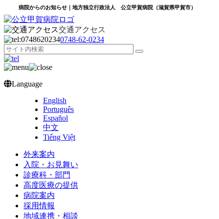
病院からのお知らせ｜地方独立行政法人 公立甲賀病院（滋賀県甲賀市）
交通アクセス
0748‐62‐0234
Language
English
Português
Español
中文
Tiếng Việt
外来案内
入院・お見舞い
診療科・部門
高度医療の提供
病院案内
採用情報
地域連携・相談