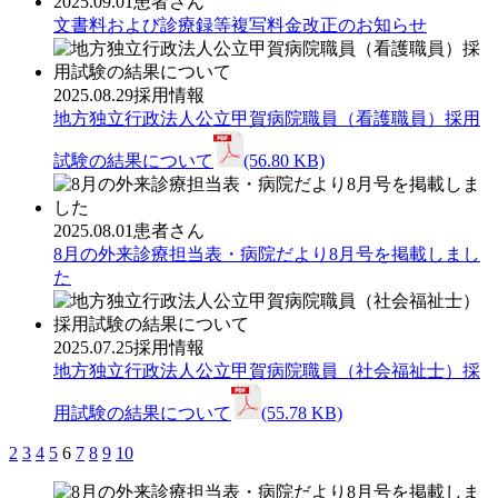
2025.09.01
患者さん
文書料および診療録等複写料金改正のお知らせ
2025.08.29
採用情報
地方独立行政法人公立甲賀病院職員（看護職員）採用
試験の結果について
(56.80 KB)
2025.08.01
患者さん
8月の外来診療担当表・病院だより8月号を掲載しまし
た
2025.07.25
採用情報
地方独立行政法人公立甲賀病院職員（社会福祉士）採
用試験の結果について
(55.78 KB)
2
3
4
5
6
7
8
9
10