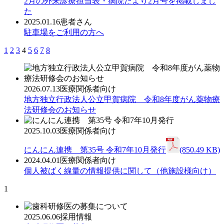
2月の外来診療担当表・病院だより2月号を掲載しまし
た
2025.01.16
患者さん
駐車場をご利用の方へ
1
2
3
4
5
6
7
8
2026.07.13
医療関係者向け
地方独立行政法人公立甲賀病院 令和8年度がん薬物療
法研修会のお知らせ
2025.10.03
医療関係者向け
にんにん連携 第35号 令和7年10月発行
(850.49 KB)
2024.04.01
医療関係者向け
個人被ばく線量の情報提供に関して（他施設様向け）
1
2025.06.06
採用情報