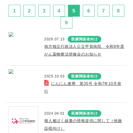
1
2
3
4
5
6
7
8
9
2026.07.13
医療関係者向け
地方独立行政法人公立甲賀病院 令和8年度
がん薬物療法研修会のお知らせ
2025.10.03
医療関係者向け
にんにん連携 第35号 令和7年10月発
行
2024.04.01
医療関係者向け
個人被ばく線量の情報提供に関して（他施
設様向け）