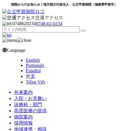
病院からのお知らせ｜地方独立行政法人 公立甲賀病院（滋賀県甲賀市）
交通アクセス
0748‐62‐0234
Language
English
Português
Español
中文
Tiếng Việt
外来案内
入院・お見舞い
診療科・部門
高度医療の提供
病院案内
採用情報
地域連携・相談