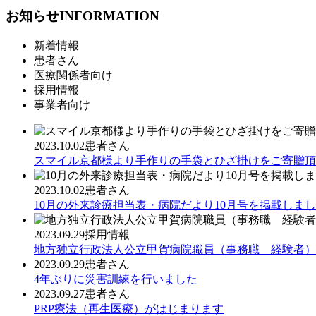
お知らせ
INFORMATION
新着情報
患者さん
医療関係者向け
採用情報
事業者向け
2023.10.02
患者さん
スマイル京都様より手作りの手袋とひざ掛けをご寄贈頂
2023.10.02
患者さん
10月の外来診療担当表・病院だより10月号を掲載しま
2023.09.29
採用情報
地方独立行政法人公立甲賀病院職員（事務職 経験者）
2023.09.29
患者さん
4年ぶりに災害訓練を行いました
2023.09.27
患者さん
PRP療法（再生医療）がはじまります