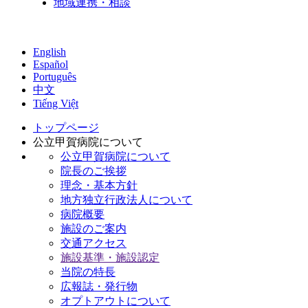
地域連携・相談
English
Español
Português
中文
Tiếng Việt
トップページ
公立甲賀病院について
公立甲賀病院について
院長のご挨拶
理念・基本方針
地方独立行政法人について
病院概要
施設のご案内
交通アクセス
施設基準・施設認定
当院の特長
広報誌・発行物
オプトアウトについて