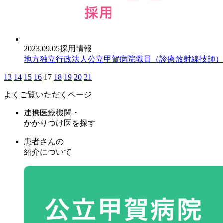
2023.09.05
採用情報
地方独立行政法人公立甲賀病院職員（診療放射線技師）
13
14
15
16
17
18
19
20
21
よくご覧いただくページ
連携医療機関・
かかりつけ医を探す
患者さんの
紹介について