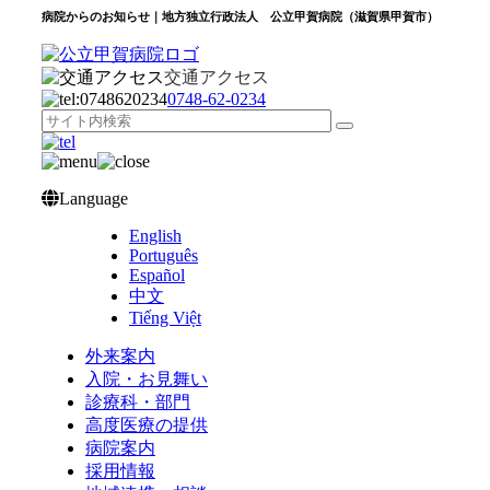
病院からのお知らせ｜地方独立行政法人 公立甲賀病院（滋賀県甲賀市）
交通アクセス
0748‐62‐0234
Language
English
Português
Español
中文
Tiếng Việt
外来案内
入院・お見舞い
診療科・部門
高度医療の提供
病院案内
採用情報