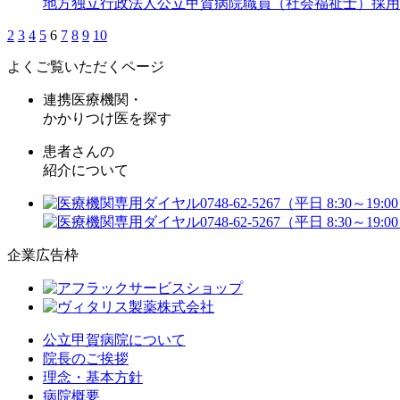
地方独立行政法人公立甲賀病院職員（社会福祉士）採用
2
3
4
5
6
7
8
9
10
よくご覧いただくページ
連携医療機関・
かかりつけ医を探す
患者さんの
紹介について
企業広告枠
公立甲賀病院について
院長のご挨拶
理念・基本方針
病院概要