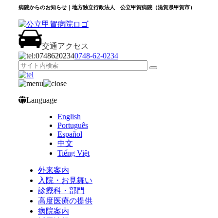
病院からのお知らせ｜地方独立行政法人 公立甲賀病院（滋賀県甲賀市）
交通アクセス
0748‐62‐0234
Language
English
Português
Español
中文
Tiếng Việt
外来案内
入院・お見舞い
診療科・部門
高度医療の提供
病院案内