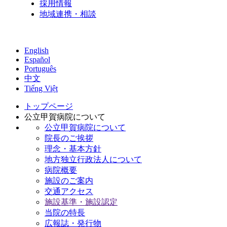
採用情報
地域連携・相談
English
Español
Português
中文
Tiếng Việt
トップページ
公立甲賀病院について
公立甲賀病院について
院長のご挨拶
理念・基本方針
地方独立行政法人について
病院概要
施設のご案内
交通アクセス
施設基準・施設認定
当院の特長
広報誌・発行物