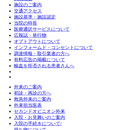
施設のご案内
交通アクセス
施設基準・施設認定
当院の特長
医療通訳サービスについて
広報誌・発行物
オプトアウトについて
インフォームド・コンセントについて
調達情報・取引業者の方へ
有料広告の掲載について
輸血を拒否される患者さんへ
外来のご案内
初診・再診の方へ
救急外来のご案内
外来担当医表
セカンドオピニオン外来
入院・お見舞いのご案内
入院の手続きについて/
持ち物について