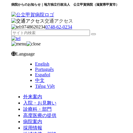
病院からのお知らせ｜地方独立行政法人 公立甲賀病院（滋賀県甲賀市）
交通アクセス
0748‐62‐0234
Language
English
Português
Español
中文
Tiếng Việt
外来案内
入院・お見舞い
診療科・部門
高度医療の提供
病院案内
採用情報