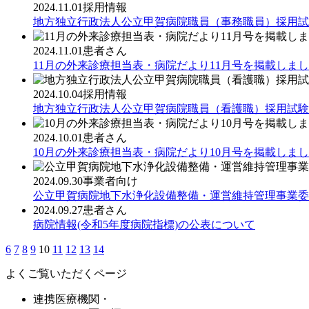
2024.11.01
採用情報
地方独立行政法人公立甲賀病院職員（事務職員）採用試
2024.11.01
患者さん
11月の外来診療担当表・病院だより11月号を掲載しま
2024.10.04
採用情報
地方独立行政法人公立甲賀病院職員（看護職）採用試験
2024.10.01
患者さん
10月の外来診療担当表・病院だより10月号を掲載しま
2024.09.30
事業者向け
公立甲賀病院地下水浄化設備整備・運営維持管理事業委
2024.09.27
患者さん
病院情報(令和5年度病院指標)の公表について
6
7
8
9
10
11
12
13
14
よくご覧いただくページ
連携医療機関・