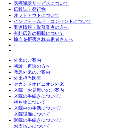
医療通訳サービスについて
広報誌・発行物
オプトアウトについて
インフォームド・コンセントについて
調達情報・取引業者の方へ
有料広告の掲載について
輸血を拒否される患者さんへ
外来のご案内
初診・再診の方へ
救急外来のご案内
外来担当医表
セカンドオピニオン外来
入院・お見舞いのご案内
入院の手続きについて/
持ち物について
入院中の生活について/
入院設備について
退院の手続きについて/
お支払いについて