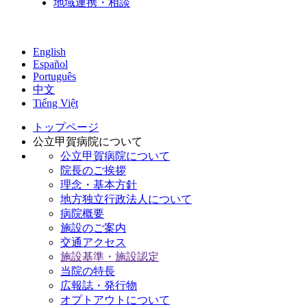
地域連携・相談
English
Español
Português
中文
Tiếng Việt
トップページ
公立甲賀病院について
公立甲賀病院について
院長のご挨拶
理念・基本方針
地方独立行政法人について
病院概要
施設のご案内
交通アクセス
施設基準・施設認定
当院の特長
広報誌・発行物
オプトアウトについて