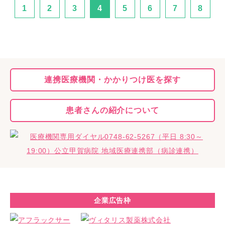
1
2
3
4
5
6
7
8
連携医療機関・
かかりつけ医を探す
患者さんの
紹介について
企業広告枠