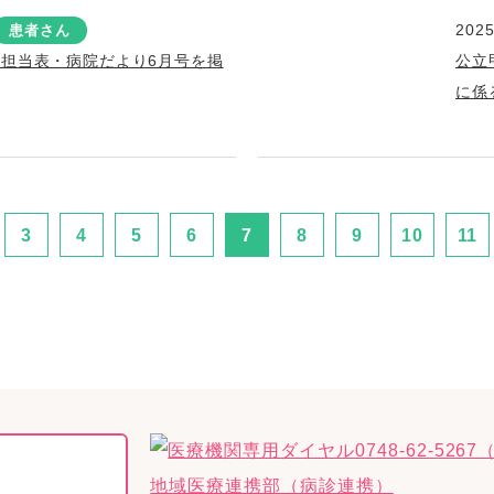
2025
患者さん
療担当表・病院だより6月号を掲
公立
に係
3
4
5
6
7
8
9
10
11