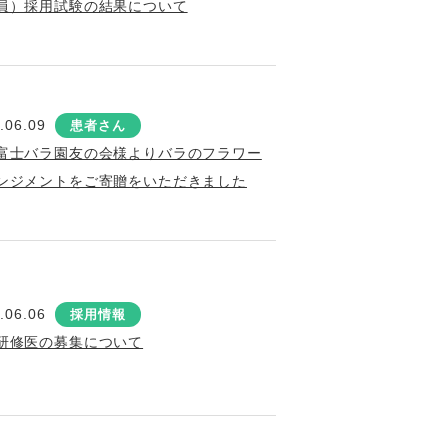
員）採用試験の結果について
.06.09
患者さん
富士バラ園友の会様よりバラのフラワー
ンジメントをご寄贈をいただきました
.06.06
採用情報
研修医の募集について