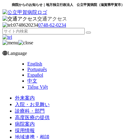
病院からのお知らせ｜地方独立行政法人 公立甲賀病院（滋賀県甲賀市）
交通アクセス
0748‐62‐0234
Language
English
Português
Español
中文
Tiếng Việt
外来案内
入院・お見舞い
診療科・部門
高度医療の提供
病院案内
採用情報
地域連携・相談