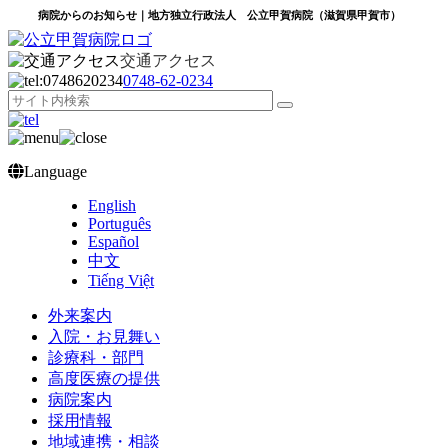
病院からのお知らせ｜地方独立行政法人 公立甲賀病院（滋賀県甲賀市）
交通アクセス
0748‐62‐0234
Language
English
Português
Español
中文
Tiếng Việt
外来案内
入院・お見舞い
診療科・部門
高度医療の提供
病院案内
採用情報
地域連携・相談