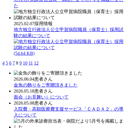
た
2025.02.07
採用情報
地方独立行政法人公立甲賀病院職員（保育士）採用試
験の結果について
(54.64 KB)
4
5
6
7
8
9
10
11
12
2026.06.04
患者さん
金魚の飾りをご寄贈頂きました
2026.05.18
患者さん
面会（お見舞い）について
2026.05.08
患者さん
入院費・高額医療費支援サービス「ＣＡＤＡ２」の導
入について