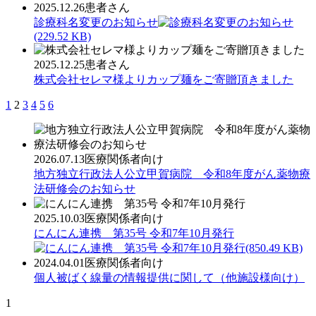
2025.12.26
患者さん
診療科名変更のお知らせ
(229.52 KB)
2025.12.25
患者さん
株式会社セレマ様よりカップ麺をご寄贈頂きました
1
2
3
4
5
6
2026.07.13
医療関係者向け
地方独立行政法人公立甲賀病院 令和8年度がん薬物療
法研修会のお知らせ
2025.10.03
医療関係者向け
にんにん連携 第35号 令和7年10月発行
(850.49 KB)
2024.04.01
医療関係者向け
個人被ばく線量の情報提供に関して（他施設様向け）
1