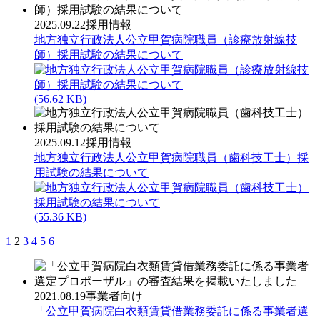
2025.09.22
採用情報
地方独立行政法人公立甲賀病院職員（診療放射線技
師）採用試験の結果について
(56.62 KB)
2025.09.12
採用情報
地方独立行政法人公立甲賀病院職員（歯科技工士）採
用試験の結果について
(55.36 KB)
1
2
3
4
5
6
2021.08.19
事業者向け
「公立甲賀病院白衣類賃貸借業務委託に係る事業者選