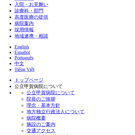
入院・お見舞い
診療科・部門
高度医療の提供
病院案内
採用情報
地域連携・相談
English
Español
Português
中文
Tiếng Việt
トップページ
公立甲賀病院について
公立甲賀病院について
院長のご挨拶
理念・基本方針
地方独立行政法人について
病院概要
施設のご案内
交通アクセス