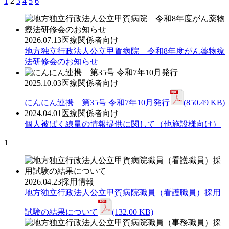
1
2
3
4
5
6
2026.07.13
医療関係者向け
地方独立行政法人公立甲賀病院 令和8年度がん薬物療
法研修会のお知らせ
2025.10.03
医療関係者向け
にんにん連携 第35号 令和7年10月発行
(850.49 KB)
2024.04.01
医療関係者向け
個人被ばく線量の情報提供に関して（他施設様向け）
1
2026.04.23
採用情報
地方独立行政法人公立甲賀病院職員（看護職員）採用
試験の結果について
(132.00 KB)