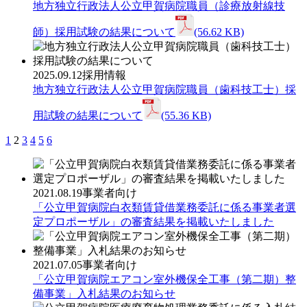
地方独立行政法人公立甲賀病院職員（診療放射線技
師）採用試験の結果について
(56.62 KB)
2025.09.12
採用情報
地方独立行政法人公立甲賀病院職員（歯科技工士）採
用試験の結果について
(55.36 KB)
1
2
3
4
5
6
2021.08.19
事業者向け
「公立甲賀病院白衣類賃貸借業務委託に係る事業者選
定プロポーザル」の審査結果を掲載いたしました
2021.07.05
事業者向け
「公立甲賀病院エアコン室外機保全工事（第二期）整
備事業」入札結果のお知らせ