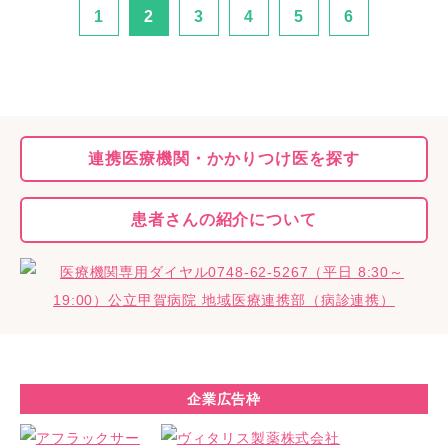
1
2
3
4
5
6
連携医療機関・
かかりつけ医を探す
患者さんの
紹介について
企業広告枠