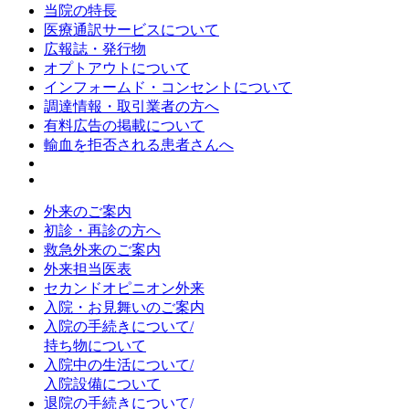
当院の特長
医療通訳サービスについて
広報誌・発行物
オプトアウトについて
インフォームド・コンセントについて
調達情報・取引業者の方へ
有料広告の掲載について
輸血を拒否される患者さんへ
外来のご案内
初診・再診の方へ
救急外来のご案内
外来担当医表
セカンドオピニオン外来
入院・お見舞いのご案内
入院の手続きについて/
持ち物について
入院中の生活について/
入院設備について
退院の手続きについて/