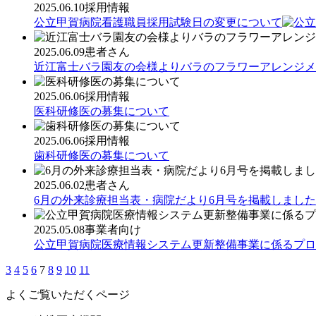
2025.06.10
採用情報
公立甲賀病院看護職員採用試験日の変更について
2025.06.09
患者さん
近江富士バラ園友の会様よりバラのフラワーアレンジメ
2025.06.06
採用情報
医科研修医の募集について
2025.06.06
採用情報
歯科研修医の募集について
2025.06.02
患者さん
6月の外来診療担当表・病院だより6月号を掲載しました
2025.05.08
事業者向け
公立甲賀病院医療情報システム更新整備事業に係るプロ
3
4
5
6
7
8
9
10
11
よくご覧いただくページ