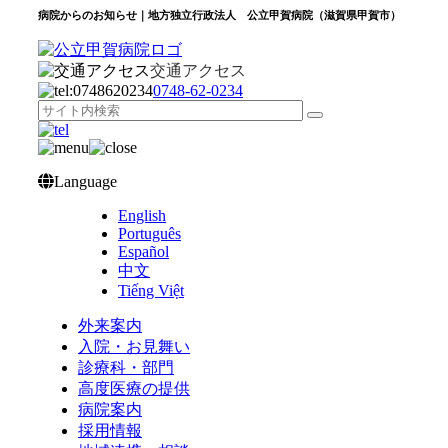
病院からのお知らせ｜地方独立行政法人 公立甲賀病院（滋賀県甲賀市）
交通アクセス
0748‐62‐0234
Language
English
Português
Español
中文
Tiếng Việt
外来案内
入院・お見舞い
診療科・部門
高度医療の提供
病院案内
採用情報