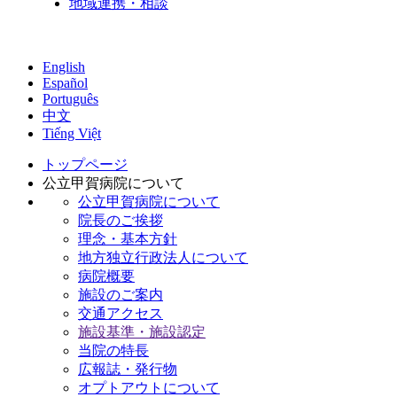
地域連携・相談
English
Español
Português
中文
Tiếng Việt
トップページ
公立甲賀病院について
公立甲賀病院について
院長のご挨拶
理念・基本方針
地方独立行政法人について
病院概要
施設のご案内
交通アクセス
施設基準・施設認定
当院の特長
広報誌・発行物
オプトアウトについて