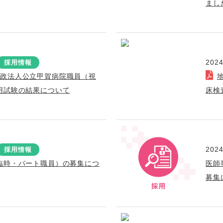
まし
2024
採用情報
行政法人公立甲賀病院職員（視
用試験の結果について
床検
2024
採用情報
臨時・パート職員）の募集につ
医師
募集