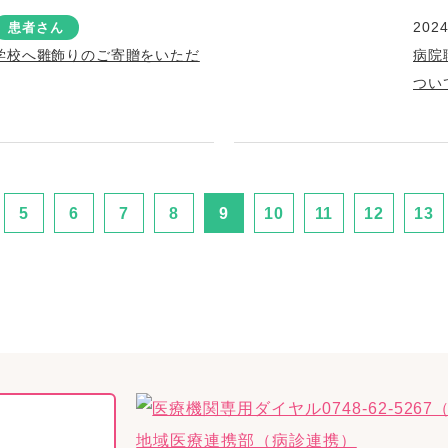
2024
患者さん
学校へ雛飾りのご寄贈をいただ
病院
つい
5
6
7
8
9
10
11
12
13