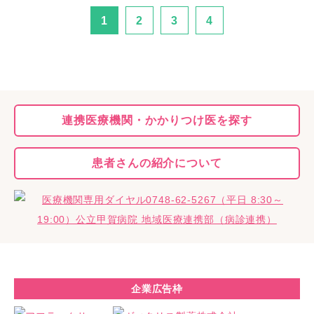
1
2
3
4
連携医療機関・
かかりつけ医を探す
患者さんの
紹介について
企業広告枠