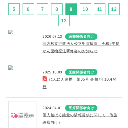
5
6
7
8
9
10
11
12
13
2026.07.13
医療関係者向け
地方独立行政法人公立甲賀病院 令和8年度
がん薬物療法研修会のお知らせ
2025.10.03
医療関係者向け
にんにん連携 第35号 令和7年10月発
行
2024.04.01
医療関係者向け
個人被ばく線量の情報提供に関して（他施
設様向け）