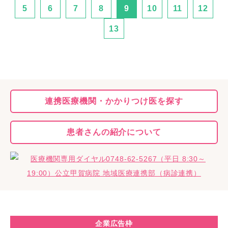
5
6
7
8
9
10
11
12
13
連携医療機関・
かかりつけ医を探す
患者さんの
紹介について
企業広告枠