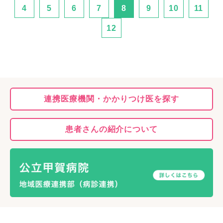
4
5
6
7
8
9
10
11
12
連携医療機関・
かかりつけ医を探す
患者さんの
紹介について