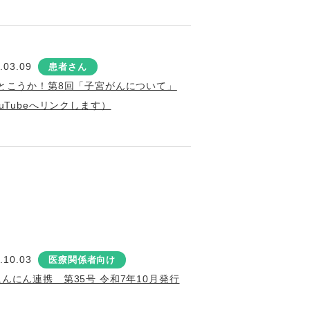
.03.09
患者さん
とこうか！第8回「子宮がんについて」
ouTubeへリンクします）
.10.03
医療関係者向け
にんにん連携 第35号 令和7年10月発行