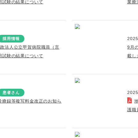
用試験の結果について
業療
2025
採用情報
行政法人公立甲賀病院職員（言
9月
用試験の結果について
載し
2025
患者さん
診療録等複写料金改正のお知ら
護職