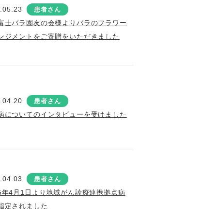
.05.23
患者さん
富士バラ園友の会様よりバラのフラワー
ンジメントをご寄贈をいただきました
.04.20
患者さん
病についてのインタビューを受けました
.04.03
患者さん
5年4月1日より地域がん診療連携拠点病
指定されました