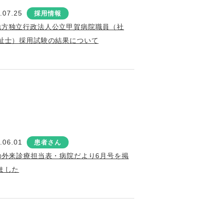
.07.25
採用情報
地方独立行政法人公立甲賀病院職員（社
祉士）採用試験の結果について
.06.01
患者さん
の外来診療担当表・病院だより6月号を掲
ました