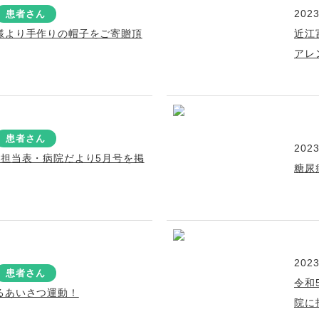
2023
患者さん
様より手作りの帽子をご寄贈頂
近江
アレ
患者さん
2023
療担当表・病院だより5月号を掲
糖尿
2023
患者さん
令和
るあいさつ運動！
院に