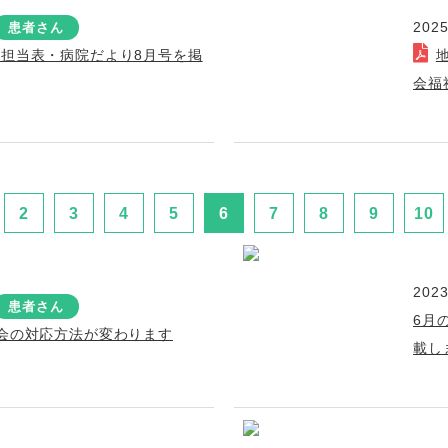
2025
患者さん
療担当表・病院だより8月号を掲
会福
2
3
4
5
6
7
8
9
10
2023
患者さん
6月
面会の対応方法が変わります
載し