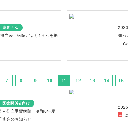
2023
患者さん
療担当表・病院だより4月号を掲
知っ
（Y
7
8
9
10
11
12
13
14
15
医療関係者向け
2025
法人公立甲賀病院 令和8年度
研修会のお知らせ