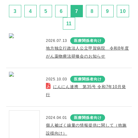
3
4
5
6
7
8
9
10
11
2026.07.13
医療関係者向け
地方独立行政法人公立甲賀病院 令和8年度
がん薬物療法研修会のお知らせ
2025.10.03
医療関係者向け
にんにん連携 第35号 令和7年10月発
行
2024.04.01
医療関係者向け
個人被ばく線量の情報提供に関して（他施
設様向け）