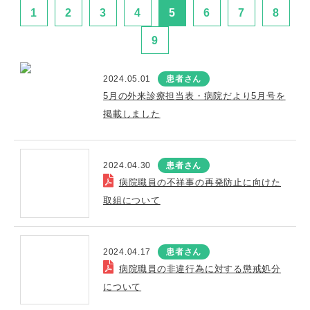
1
2
3
4
5
6
7
8
9
2024.05.01
患者さん
5月の外来診療担当表・病院だより5月号を
掲載しました
2024.04.30
患者さん
病院職員の不祥事の再発防止に向けた
取組について
2024.04.17
患者さん
病院職員の非違行為に対する懲戒処分
について