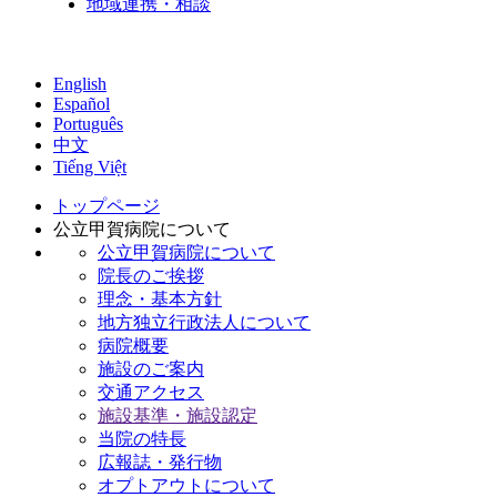
地域連携・相談
English
Español
Português
中文
Tiếng Việt
トップページ
公立甲賀病院について
公立甲賀病院について
院長のご挨拶
理念・基本方針
地方独立行政法人について
病院概要
施設のご案内
交通アクセス
施設基準・施設認定
当院の特長
広報誌・発行物
オプトアウトについて