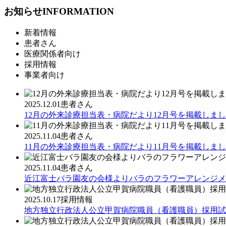
お知らせ
INFORMATION
新着情報
患者さん
医療関係者向け
採用情報
事業者向け
2025.12.01
患者さん
12月の外来診療担当表・病院だより12月号を掲載しま
2025.11.04
患者さん
11月の外来診療担当表・病院だより11月号を掲載しま
2025.11.04
患者さん
近江富士バラ園友の会様よりバラのフラワーアレンジメ
2025.10.17
採用情報
地方独立行政法人公立甲賀病院職員（看護職員）採用試