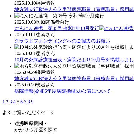
2025.10.10
採用情報
地方独立行政法人公立甲賀病院職員（看護職員）採用試
2025.10.03
医療関係者向け
にんにん連携 第35号 令和7年10月発行
2025.10.01
患者さん
クラウドファンディングへのご協力のお願い
2025.10.01
患者さん
10月の外来診療担当表・病院だより10月号を掲載しま
2025.09.29
採用情報
地方独立行政法人公立甲賀病院職員（事務職員）採用試
2025.09.29
患者さん
病院情報(令和6年度病院指標)の公表について
1
2
3
4
5
6
7
8
9
よくご覧いただくページ
連携医療機関・
かかりつけ医を探す