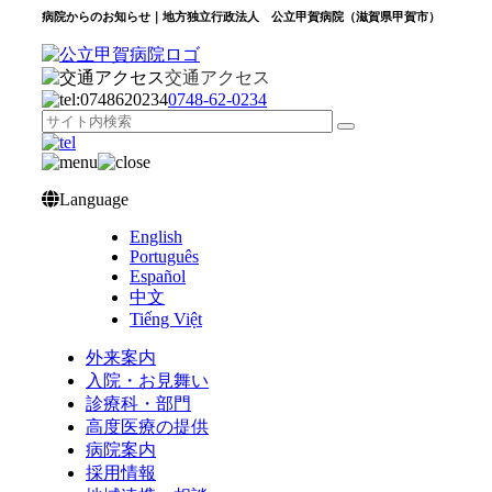
病院からのお知らせ｜地方独立行政法人 公立甲賀病院（滋賀県甲賀市）
交通アクセス
0748‐62‐0234
Language
English
Português
Español
中文
Tiếng Việt
外来案内
入院・お見舞い
診療科・部門
高度医療の提供
病院案内
採用情報