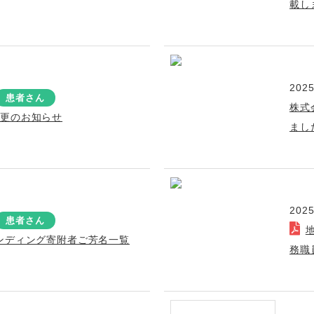
載し
2025
患者さん
株式
変更のお知らせ
まし
2025
患者さん
ンディング寄附者ご芳名一覧
務職