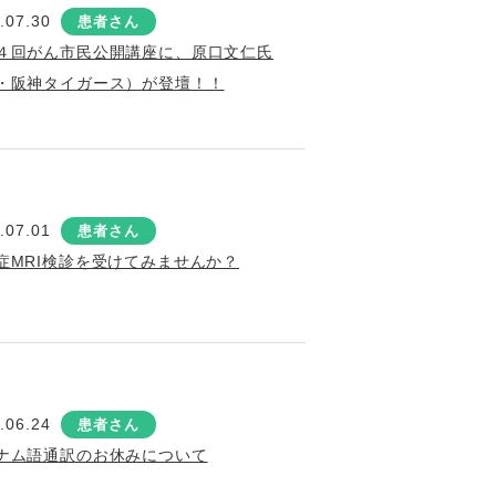
.07.30
患者さん
４回がん市民公開講座に、原口文仁氏
・阪神タイガース）が登壇！！
.07.01
患者さん
症MRI検診を受けてみませんか？
.06.24
患者さん
ナム語通訳のお休みについて