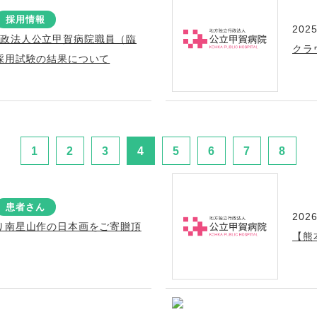
採用情報
2025
行政法人公立甲賀病院職員（臨
クラ
採用試験の結果について
1
2
3
4
5
6
7
8
患者さん
2026
り南星山作の日本画をご寄贈頂
【熊