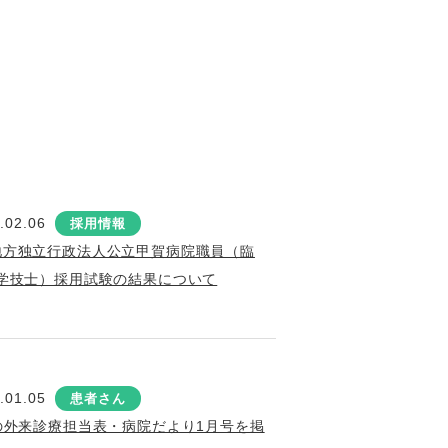
.02.06
採用情報
地方独立行政法人公立甲賀病院職員（臨
学技士）採用試験の結果について
.01.05
患者さん
の外来診療担当表・病院だより1月号を掲