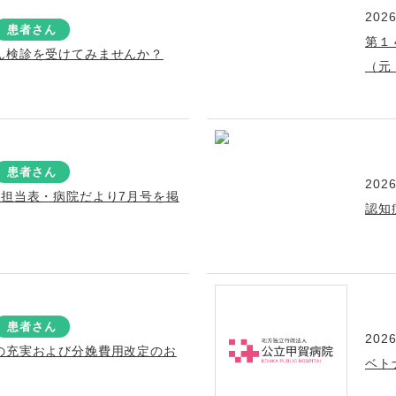
2026
患者さん
第１
ん検診を受けてみませんか？
（元
患者さん
2026
療担当表・病院だより7月号を掲
認知
患者さん
2026
の充実および分娩費用改定のお
ベト