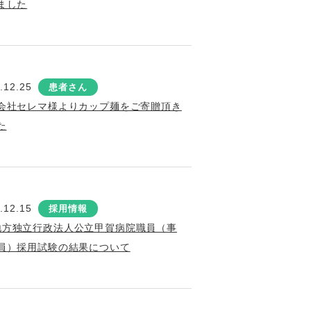
ました
.12.25
患者さん
会社セレマ様よりカップ麺をご寄贈頂き
た
.12.15
採用情報
地方独立行政法人公立甲賀病院職員（事
員）採用試験の結果について