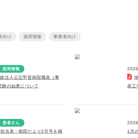
者向け
採用情報
事業者向け
2026
採用情報
行政法人公立甲賀病院職員（事
試験の結果について
床工
2026
患者さん
療担当表・病院だより2月号を掲
1月