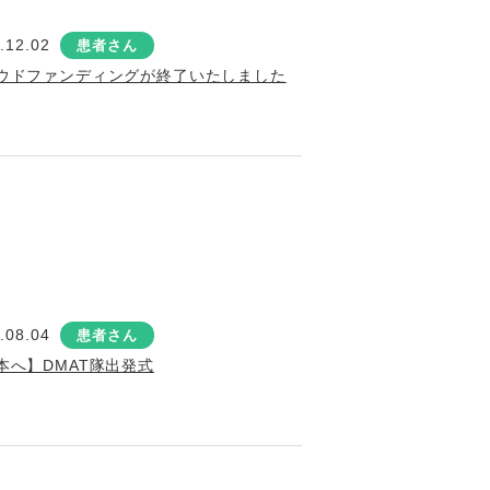
.12.02
患者さん
ウドファンディングが終了いたしました
.08.04
患者さん
本へ】DMAT隊出発式