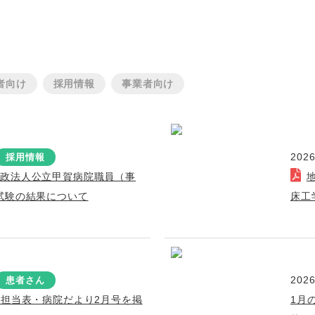
者向け
採用情報
事業者向け
2026
採用情報
行政法人公立甲賀病院職員（事
試験の結果について
床工
2026
患者さん
療担当表・病院だより2月号を掲
1月