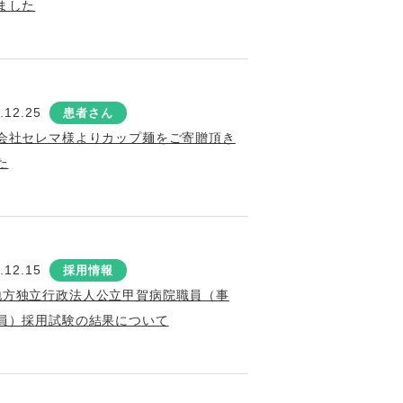
ました
.12.25
患者さん
会社セレマ様よりカップ麺をご寄贈頂き
た
.12.15
採用情報
地方独立行政法人公立甲賀病院職員（事
員）採用試験の結果について