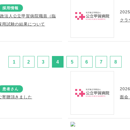
採用情報
2025
行政法人公立甲賀病院職員（臨
クラ
採用試験の結果について
1
2
3
4
5
6
7
8
2026
患者さん
ご寄贈頂きました
面会