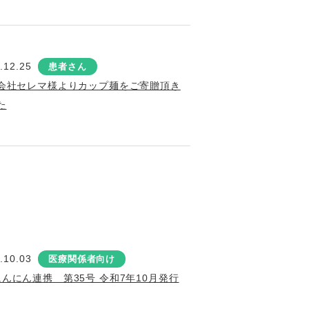
.12.25
患者さん
会社セレマ様よりカップ麺をご寄贈頂き
た
.10.03
医療関係者向け
にんにん連携 第35号 令和7年10月発行