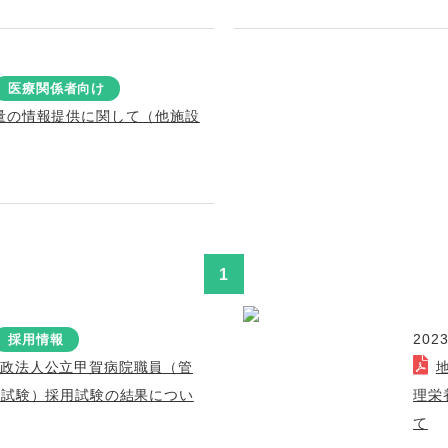
医療関係者向け
量の情報提供に関して（他施設
1
2023
採用情報
行政法人公立甲賀病院職員（管
次試験）採用試験の結果につい
理栄
て