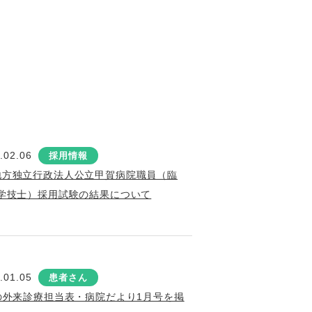
.02.06
採用情報
地方独立行政法人公立甲賀病院職員（臨
学技士）採用試験の結果について
.01.05
患者さん
の外来診療担当表・病院だより1月号を掲