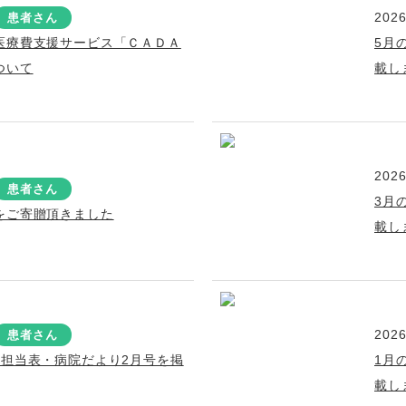
2026
患者さん
医療費支援サービス「ＣＡＤＡ
5月
ついて
載し
2026
患者さん
3月
をご寄贈頂きました
載し
2026
患者さん
療担当表・病院だより2月号を掲
1月
載し