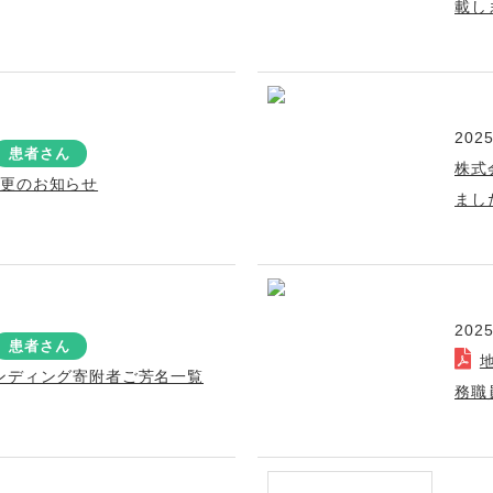
載し
2025
患者さん
株式
変更のお知らせ
まし
2025
患者さん
ンディング寄附者ご芳名一覧
務職