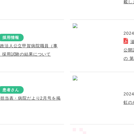
載し
2024
採用情報
行政法人公立甲賀病院職員（事
公開
）採用試験の結果について
の 
患者さん
2024
療担当表・病院だより2月号を掲
虹の