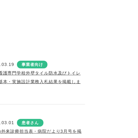
.03.19
事業者向け
看護専門学校外壁タイル防水及びトイレ
基本・実施設計業務入札結果を掲載しま
.03.01
患者さん
の外来診療担当表・病院だより3月号を掲