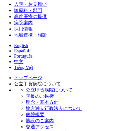
入院・お見舞い
診療科・部門
高度医療の提供
病院案内
採用情報
地域連携・相談
English
Español
Português
中文
Tiếng Việt
トップページ
公立甲賀病院について
公立甲賀病院について
院長のご挨拶
理念・基本方針
地方独立行政法人について
病院概要
施設のご案内
交通アクセス