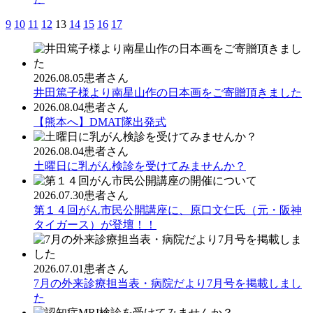
9
10
11
12
13
14
15
16
17
2026.08.05
患者さん
井田篤子様より南星山作の日本画をご寄贈頂きました
2026.08.04
患者さん
【熊本へ】DMAT隊出発式
2026.08.04
患者さん
土曜日に乳がん検診を受けてみませんか？
2026.07.30
患者さん
第１４回がん市民公開講座に、原口文仁氏（元・阪神
タイガース）が登壇！！
2026.07.01
患者さん
7月の外来診療担当表・病院だより7月号を掲載しまし
た