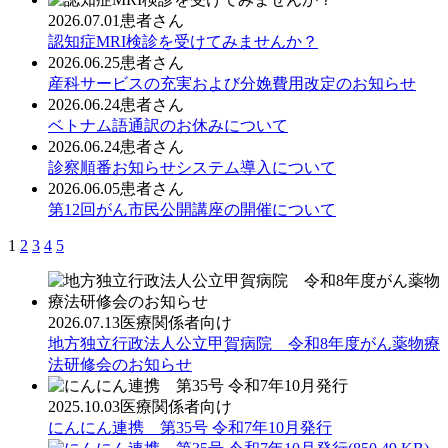
2026.07.01
患者さん
認知症MRI検診を受けてみませんか？
2026.06.25
患者さん
産科サービスの充実および分娩費用改定のお知らせ
2026.06.24
患者さん
ベトナム語通訳のお休みについて
2026.06.24
患者さん
診察順番お知らせシステム導入について
2026.06.05
患者さん
第12回がん市民公開講座の開催について
1
2
3
4
5
2026.07.13
医療関係者向け
地方独立行政法人公立甲賀病院 令和8年度がん薬物療
法研修会のお知らせ
2025.10.03
医療関係者向け
にんにん連携 第35号 令和7年10月発行