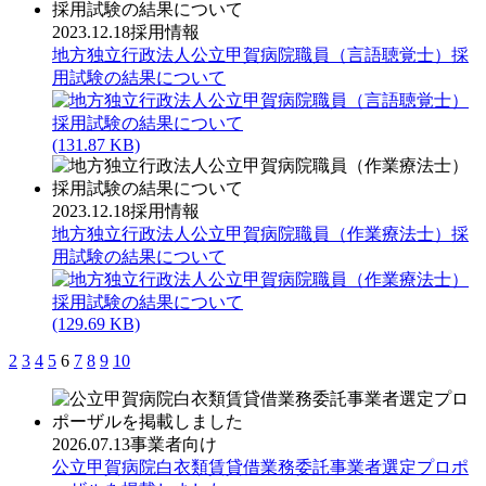
2023.12.18
採用情報
地方独立行政法人公立甲賀病院職員（言語聴覚士）採
用試験の結果について
(131.87 KB)
2023.12.18
採用情報
地方独立行政法人公立甲賀病院職員（作業療法士）採
用試験の結果について
(129.69 KB)
2
3
4
5
6
7
8
9
10
2026.07.13
事業者向け
公立甲賀病院白衣類賃貸借業務委託事業者選定プロポ