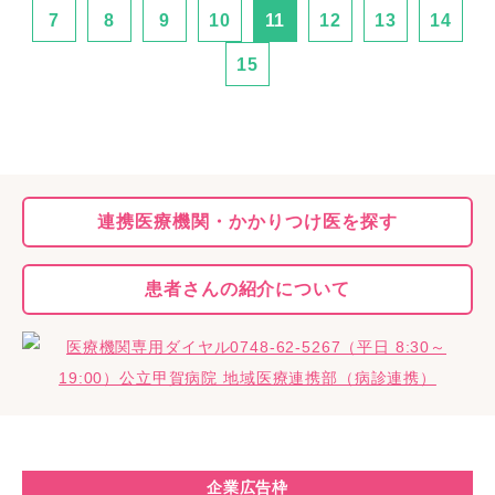
7
8
9
10
11
12
13
14
15
連携医療機関・
かかりつけ医を探す
患者さんの
紹介について
企業広告枠