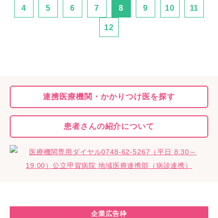
4
5
6
7
8
9
10
11
12
連携医療機関・
かかりつけ医を探す
患者さんの
紹介について
企業広告枠