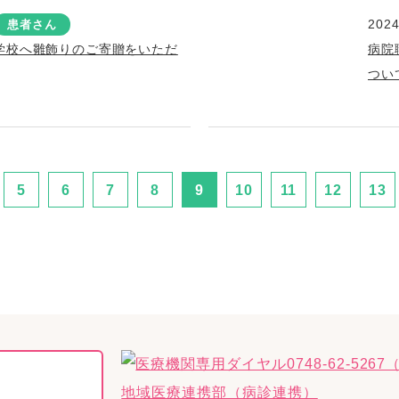
2024
患者さん
学校へ雛飾りのご寄贈をいただ
病院
つい
5
6
7
8
9
10
11
12
13