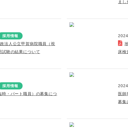
まし
2024
採用情報
行政法人公立甲賀病院職員（視
用試験の結果について
床検
2024
採用情報
臨時・パート職員）の募集につ
医師
募集