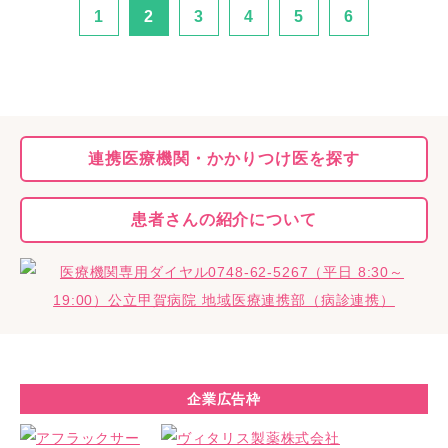
1
2
3
4
5
6
連携医療機関・
かかりつけ医を探す
患者さんの
紹介について
企業広告枠