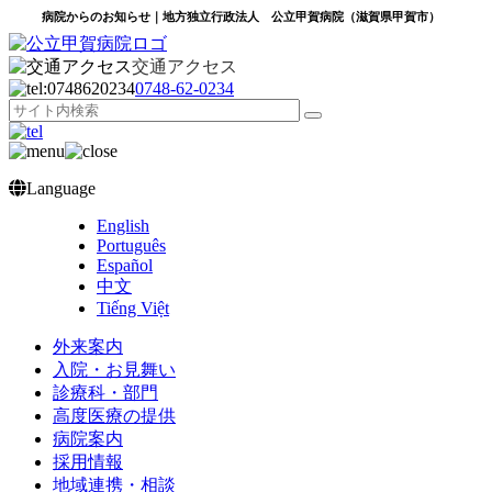
病院からのお知らせ｜地方独立行政法人 公立甲賀病院（滋賀県甲賀市）
交通アクセス
0748‐62‐0234
Language
English
Português
Español
中文
Tiếng Việt
外来案内
入院・お見舞い
診療科・部門
高度医療の提供
病院案内
採用情報
地域連携・相談