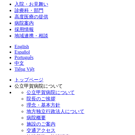
入院・お見舞い
診療科・部門
高度医療の提供
病院案内
採用情報
地域連携・相談
English
Español
Português
中文
Tiếng Việt
トップページ
公立甲賀病院について
公立甲賀病院について
院長のご挨拶
理念・基本方針
地方独立行政法人について
病院概要
施設のご案内
交通アクセス