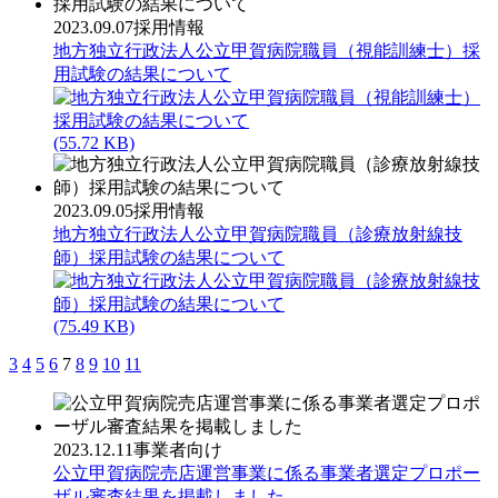
2023.09.07
採用情報
地方独立行政法人公立甲賀病院職員（視能訓練士）採
用試験の結果について
(55.72 KB)
2023.09.05
採用情報
地方独立行政法人公立甲賀病院職員（診療放射線技
師）採用試験の結果について
(75.49 KB)
3
4
5
6
7
8
9
10
11
2023.12.11
事業者向け
公立甲賀病院売店運営事業に係る事業者選定プロポー
ザル審査結果を掲載しました