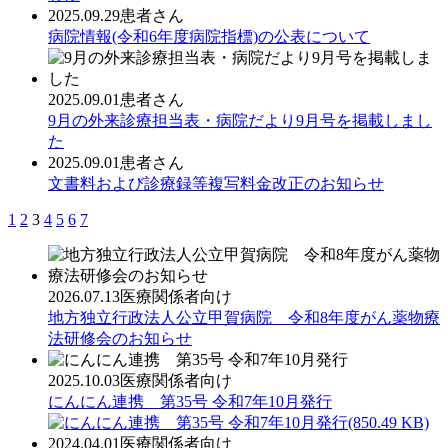
2025.09.29
患者さん
病院情報(令和6年度病院指標)の公表について
2025.09.01
患者さん
9月の外来診療担当表・病院だより9月号を掲載しまし
た
2025.09.01
患者さん
文書料および診療録等複写料金改正のお知らせ
1
2
3
4
5
6
7
2026.07.13
医療関係者向け
地方独立行政法人公立甲賀病院 令和8年度がん薬物療
法研修会のお知らせ
2025.10.03
医療関係者向け
にんにん連携 第35号 令和7年10月発行
(850.49 KB)
2024.04.01
医療関係者向け