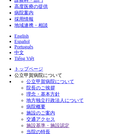
診療科・部門
高度医療の提供
病院案内
採用情報
地域連携・相談
English
Español
Português
中文
Tiếng Việt
トップページ
公立甲賀病院について
公立甲賀病院について
院長のご挨拶
理念・基本方針
地方独立行政法人について
病院概要
施設のご案内
交通アクセス
施設基準・施設認定
当院の特長