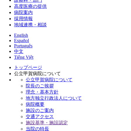
診療科・部門
高度医療の提供
病院案内
採用情報
地域連携・相談
English
Español
Português
中文
Tiếng Việt
トップページ
公立甲賀病院について
公立甲賀病院について
院長のご挨拶
理念・基本方針
地方独立行政法人について
病院概要
施設のご案内
交通アクセス
施設基準・施設認定
当院の特長