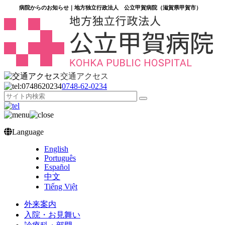
病院からのお知らせ｜地方独立行政法人 公立甲賀病院（滋賀県甲賀市）
交通アクセス
0748‐62‐0234
Language
English
Português
Español
中文
Tiếng Việt
外来案内
入院・お見舞い