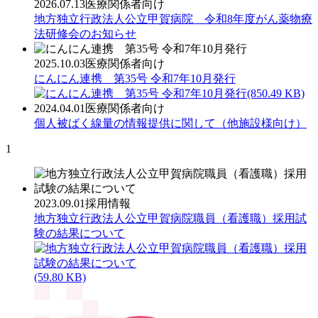
2026.07.13
医療関係者向け
地方独立行政法人公立甲賀病院 令和8年度がん薬物療
法研修会のお知らせ
2025.10.03
医療関係者向け
にんにん連携 第35号 令和7年10月発行
(850.49 KB)
2024.04.01
医療関係者向け
個人被ばく線量の情報提供に関して（他施設様向け）
1
2023.09.01
採用情報
地方独立行政法人公立甲賀病院職員（看護職）採用試
験の結果について
(59.80 KB)