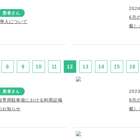
2024
患者さん
6月
規導入について
載し
8
9
10
11
12
13
14
15
16
2023
患者さん
画専用駐車場における利用証掲
8月
のお知らせ
載し