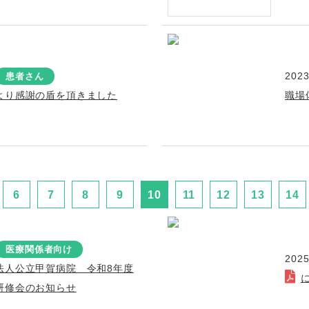
2023
患者さん
より感謝の盾を頂きました
職場
6
7
8
9
10
11
12
13
14
医療関係者向け
2025
法人公立甲賀病院 令和8年度
研修会のお知らせ