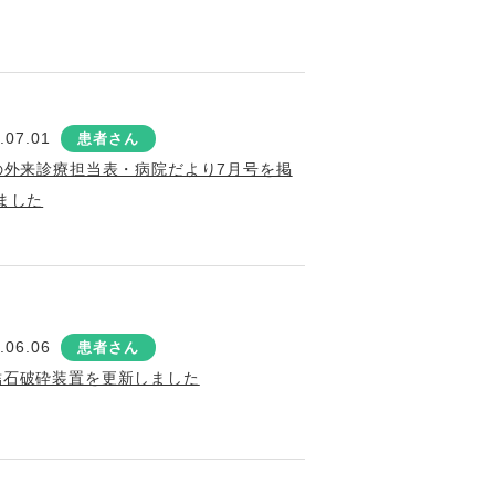
.07.01
患者さん
の外来診療担当表・病院だより7月号を掲
ました
.06.06
患者さん
結石破砕装置を更新しました