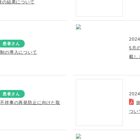
験の結果について
2024
患者さん
5月
医制の導入について
載し
2024
患者さん
の不祥事の再発防止に向けた取
つい