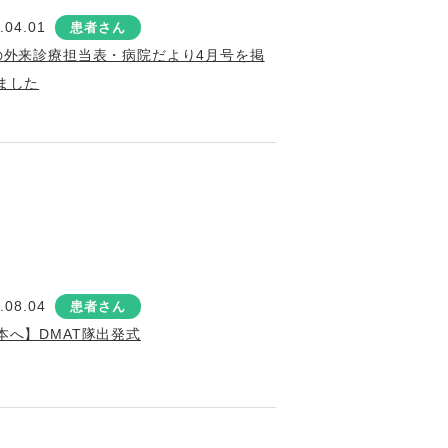
.04.01
患者さん
の外来診療担当表・病院だより4月号を掲
ました
.08.04
患者さん
本へ】DMAT隊出発式