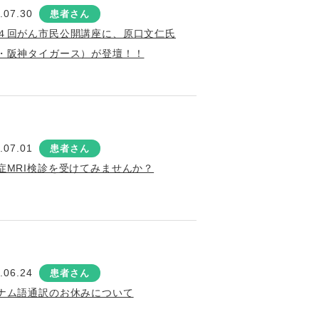
.07.30
患者さん
４回がん市民公開講座に、原口文仁氏
・阪神タイガース）が登壇！！
.07.01
患者さん
症MRI検診を受けてみませんか？
.06.24
患者さん
ナム語通訳のお休みについて