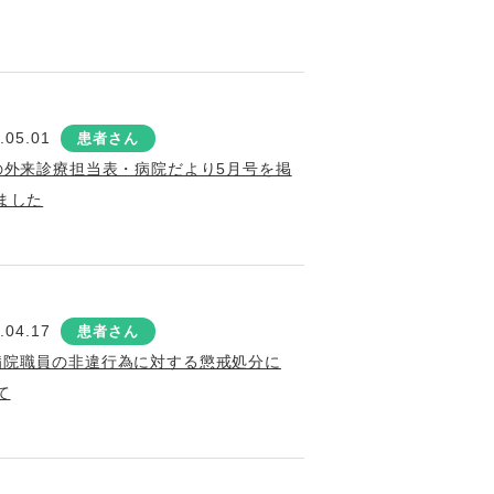
.05.01
患者さん
の外来診療担当表・病院だより5月号を掲
ました
.04.17
患者さん
病院職員の非違行為に対する懲戒処分に
て