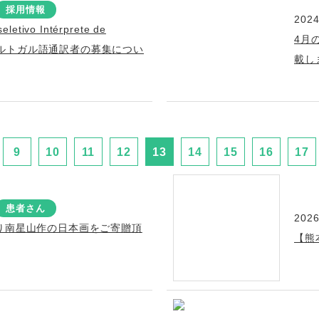
採用情報
2024
eletivo Intérprete de
4月
s ポルトガル語通訳者の募集につい
載し
9
10
11
12
13
14
15
16
17
患者さん
2026
り南星山作の日本画をご寄贈頂
【熊