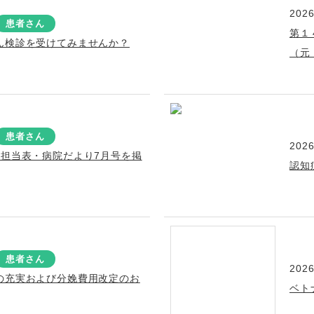
2026
患者さん
第１
ん検診を受けてみませんか？
（元
患者さん
2026
療担当表・病院だより7月号を掲
認知
患者さん
2026
の充実および分娩費用改定のお
ベト