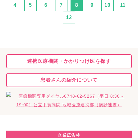
4
5
6
7
8
9
10
11
12
連携医療機関・
かかりつけ医を探す
患者さんの
紹介について
企業広告枠