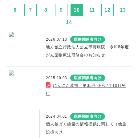
6
7
8
9
10
11
12
13
14
2026.07.13
医療関係者向け
地方独立行政法人公立甲賀病院 令和8年度
がん薬物療法研修会のお知らせ
2025.10.03
医療関係者向け
にんにん連携 第35号 令和7年10月発
行
2024.04.01
医療関係者向け
個人被ばく線量の情報提供に関して（他施
設様向け）