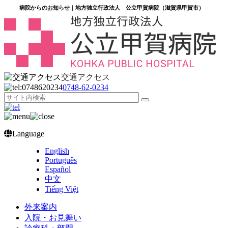
病院からのお知らせ｜地方独立行政法人 公立甲賀病院（滋賀県甲賀市）
交通アクセス
0748‐62‐0234
Language
English
Português
Español
中文
Tiếng Việt
外来案内
入院・お見舞い