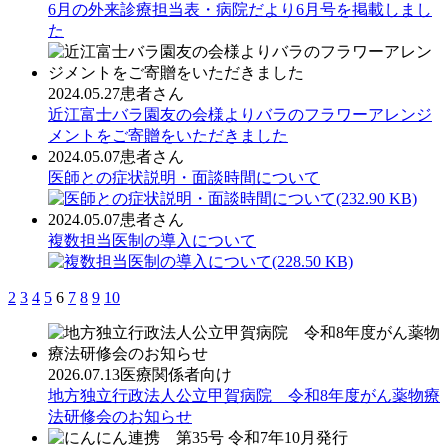
6月の外来診療担当表・病院だより6月号を掲載しまし
た
2024.05.27
患者さん
近江富士バラ園友の会様よりバラのフラワーアレンジ
メントをご寄贈をいただきました
2024.05.07
患者さん
医師との症状説明・面談時間について
(232.90 KB)
2024.05.07
患者さん
複数担当医制の導入について
(228.50 KB)
2
3
4
5
6
7
8
9
10
2026.07.13
医療関係者向け
地方独立行政法人公立甲賀病院 令和8年度がん薬物療
法研修会のお知らせ