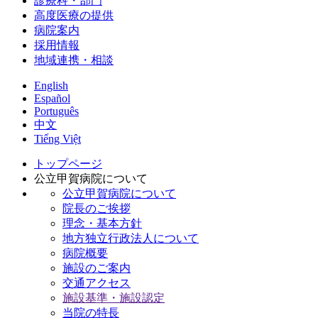
診療科・部門
高度医療の提供
病院案内
採用情報
地域連携・相談
English
Español
Português
中文
Tiếng Việt
トップページ
公立甲賀病院について
公立甲賀病院について
院長のご挨拶
理念・基本方針
地方独立行政法人について
病院概要
施設のご案内
交通アクセス
施設基準・施設認定
当院の特長