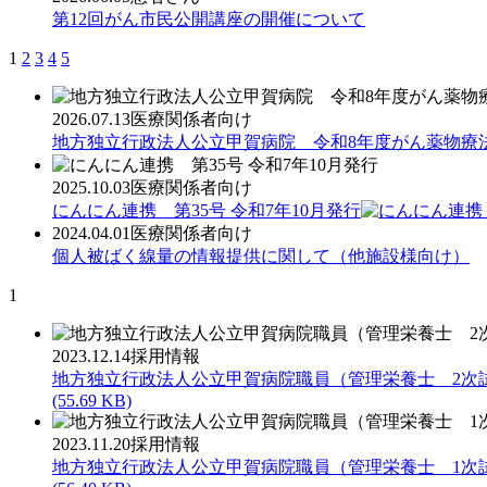
第12回がん市民公開講座の開催について
1
2
3
4
5
2026.07.13
医療関係者向け
地方独立行政法人公立甲賀病院 令和8年度がん薬物療
2025.10.03
医療関係者向け
にんにん連携 第35号 令和7年10月発行
2024.04.01
医療関係者向け
個人被ばく線量の情報提供に関して（他施設様向け）
1
2023.12.14
採用情報
地方独立行政法人公立甲賀病院職員（管理栄養士 2次
(55.69 KB)
2023.11.20
採用情報
地方独立行政法人公立甲賀病院職員（管理栄養士 1次