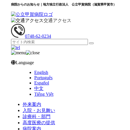
病院からのお知らせ｜地方独立行政法人 公立甲賀病院（滋賀県甲賀市）
交通アクセス
0748‐62‐0234
Language
English
Português
Español
中文
Tiếng Việt
外来案内
入院・お見舞い
診療科・部門
高度医療の提供
病院案内