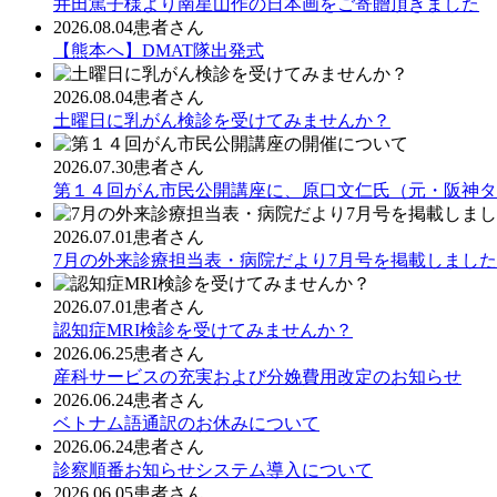
井田篤子様より南星山作の日本画をご寄贈頂きました
2026.08.04
患者さん
【熊本へ】DMAT隊出発式
2026.08.04
患者さん
土曜日に乳がん検診を受けてみませんか？
2026.07.30
患者さん
第１４回がん市民公開講座に、原口文仁氏（元・阪神タ
2026.07.01
患者さん
7月の外来診療担当表・病院だより7月号を掲載しました
2026.07.01
患者さん
認知症MRI検診を受けてみませんか？
2026.06.25
患者さん
産科サービスの充実および分娩費用改定のお知らせ
2026.06.24
患者さん
ベトナム語通訳のお休みについて
2026.06.24
患者さん
診察順番お知らせシステム導入について
2026.06.05
患者さん