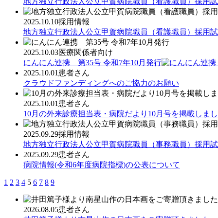
地方独立行政法人公立甲賀病院職員（看護職員）採用試
2025.10.10
採用情報
地方独立行政法人公立甲賀病院職員（看護職員）採用試
2025.10.03
医療関係者向け
にんにん連携 第35号 令和7年10月発行
2025.10.01
患者さん
クラウドファンディングへのご協力のお願い
2025.10.01
患者さん
10月の外来診療担当表・病院だより10月号を掲載しま
2025.09.29
採用情報
地方独立行政法人公立甲賀病院職員（事務職員）採用試
2025.09.29
患者さん
病院情報(令和6年度病院指標)の公表について
1
2
3
4
5
6
7
8
9
2026.08.05
患者さん