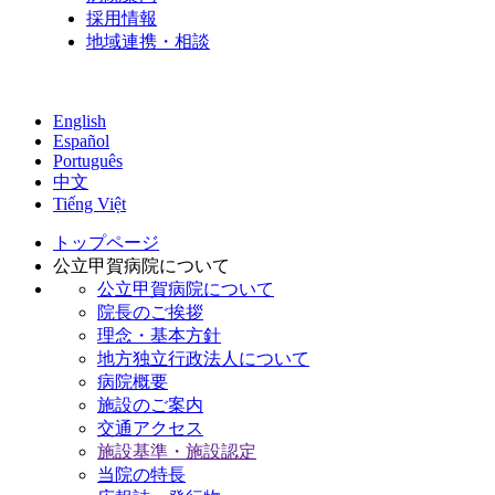
採用情報
地域連携・相談
English
Español
Português
中文
Tiếng Việt
トップページ
公立甲賀病院について
公立甲賀病院について
院長のご挨拶
理念・基本方針
地方独立行政法人について
病院概要
施設のご案内
交通アクセス
施設基準・施設認定
当院の特長