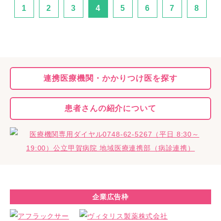
1
2
3
4
5
6
7
8
連携医療機関・
かかりつけ医を探す
患者さんの
紹介について
企業広告枠