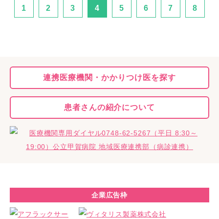
1
2
3
4
5
6
7
8
連携医療機関・
かかりつけ医を探す
患者さんの
紹介について
企業広告枠