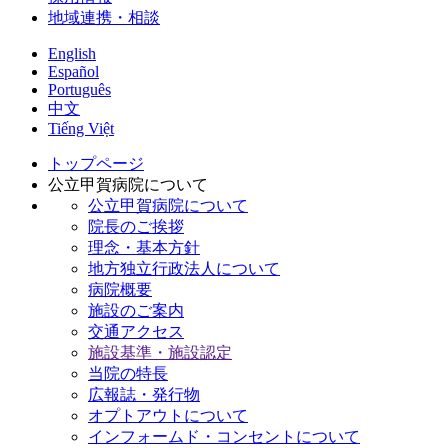
地域連携・相談
English
Español
Português
中文
Tiếng Việt
トップページ
公立甲賀病院について
公立甲賀病院について
院長のご挨拶
理念・基本方針
地方独立行政法人について
病院概要
施設のご案内
交通アクセス
施設基準・施設認定
当院の特長
広報誌・発行物
オプトアウトについて
インフォームド・コンセントについて