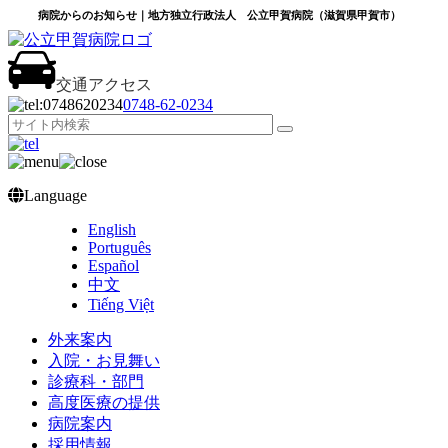
病院からのお知らせ｜地方独立行政法人 公立甲賀病院（滋賀県甲賀市）
交通アクセス
0748‐62‐0234
Language
English
Português
Español
中文
Tiếng Việt
外来案内
入院・お見舞い
診療科・部門
高度医療の提供
病院案内
採用情報