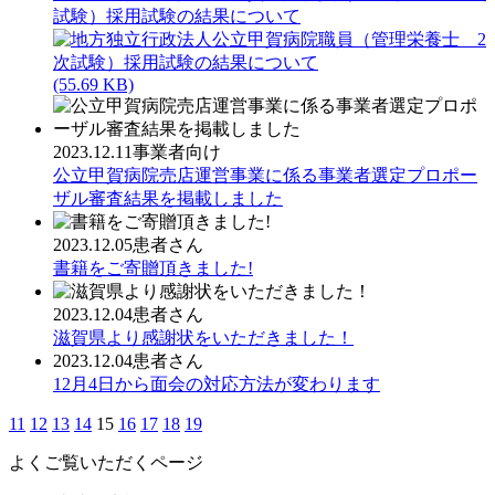
試験）採用試験の結果について
(55.69 KB)
2023.12.11
事業者向け
公立甲賀病院売店運営事業に係る事業者選定プロポー
ザル審査結果を掲載しました
2023.12.05
患者さん
書籍をご寄贈頂きました!
2023.12.04
患者さん
滋賀県より感謝状をいただきました！
2023.12.04
患者さん
12月4日から面会の対応方法が変わります
11
12
13
14
15
16
17
18
19
よくご覧いただくページ