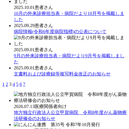
2025.10.01
患者さん
10月の外来診療担当表・病院だより10月号を掲載しま
した
2025.09.29
患者さん
病院情報(令和6年度病院指標)の公表について
2025.09.01
患者さん
9月の外来診療担当表・病院だより9月号を掲載しまし
た
2025.09.01
患者さん
文書料および診療録等複写料金改正のお知らせ
1
2
3
4
5
6
7
2026.07.13
医療関係者向け
地方独立行政法人公立甲賀病院 令和8年度がん薬物療
法研修会のお知らせ