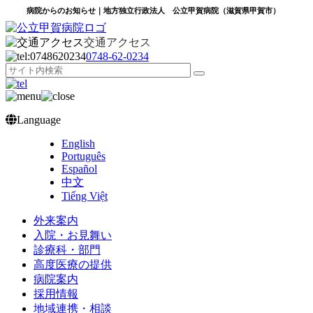
病院からのお知らせ｜地方独立行政法人 公立甲賀病院（滋賀県甲賀市）
交通アクセス
0748‐62‐0234
Language
English
Português
Español
中文
Tiếng Việt
外来案内
入院・お見舞い
診療科・部門
高度医療の提供
病院案内
採用情報
地域連携・相談