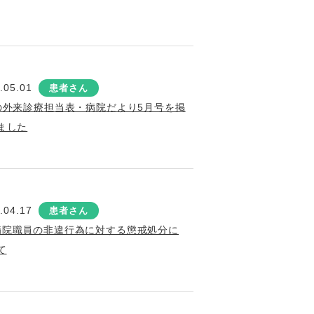
.05.01
患者さん
の外来診療担当表・病院だより5月号を掲
ました
.04.17
患者さん
病院職員の非違行為に対する懲戒処分に
て