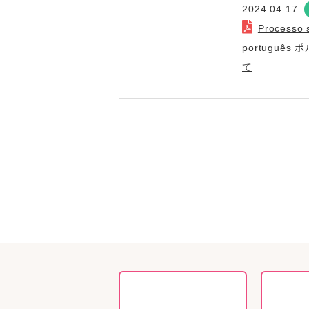
2024.04.17
Processo s
portuguê
て