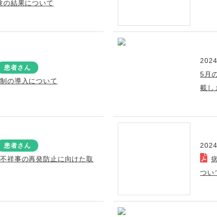
験の結果について
2024
患者さん
5月
医制の導入について
載し
2024
患者さん
の不祥事の再発防止に向けた取
つい