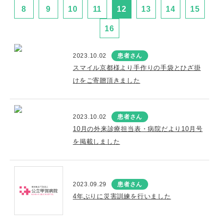
8
9
10
11
12
13
14
15
16
2023.10.02
患者さん
スマイル京都様より手作りの手袋とひざ掛
けをご寄贈頂きました
2023.10.02
患者さん
10月の外来診療担当表・病院だより10月号
を掲載しました
2023.09.29
患者さん
4年ぶりに災害訓練を行いました