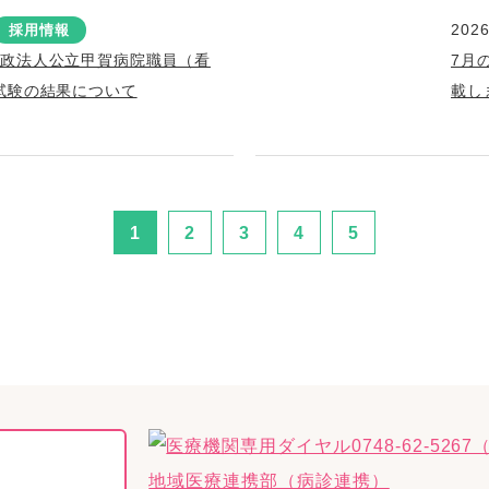
2026
採用情報
行政法人公立甲賀病院職員（看
7月
試験の結果について
載し
1
2
3
4
5