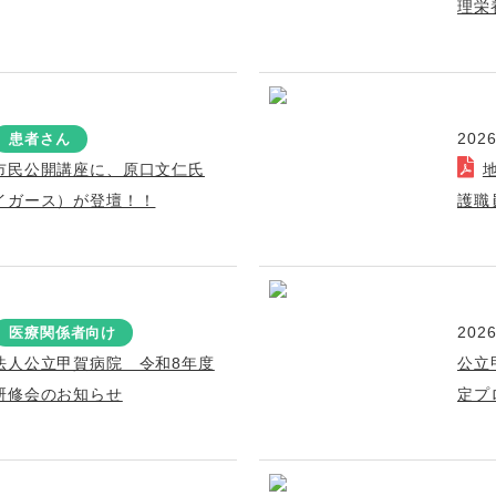
理栄
2026
患者さん
市民公開講座に、原口文仁氏
イガース）が登壇！！
護職
2026
医療関係者向け
法人公立甲賀病院 令和8年度
公立
研修会のお知らせ
定プ