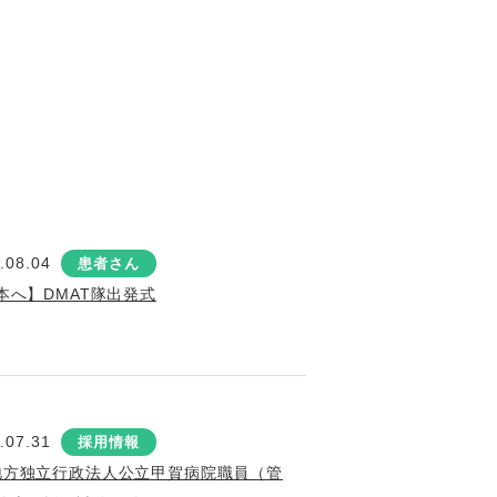
.08.04
患者さん
本へ】DMAT隊出発式
.07.31
採用情報
地方独立行政法人公立甲賀病院職員（管